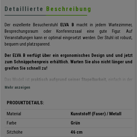
Detaillierte
Beschreibung
Der exzellente Besucherstuhl
ELVA B
macht in jedem Wartezimmer,
Besprechungsraum oder Konferenzsaal eine gute Figur. Auf
Veranstaltungen kann er optimal eingesetzt werden. Der Stuhl ist robust,
bequem und platzsparend.
Der ELVA B verfügt über ein ergonomisches Design und und jetzt
zum Schnäppchenpreis erhältlich. Warten Sie also nicht länger und
greifen Sie schnell zu!
Das Modell ist
praktisch aufgrund seiner Stapelbarkeit,
einfach in der
Handhabung und wird auch noch
komplett montiert geliefert.
Mehr anzeigen
Die Lamellenkonstruktion verleiht dem Stuhl
Stil und Eleganz.
Der Sitz
PRODUKTDETAILS:
und die Rückenlehne sind sehr widerstandsfähig und flexibel. Ihre Kunden
und Besucher werden es zu schätzen wissen.
Das Stahlgestell
mit den
Material
Kunststoff (Faser) / Metall
vier schwarzen Stuhlbeinen
garantiert für eine lange Haltbarkeit in
Farbe
Grün
perfekter Optik.
Sitzhöhe
46 cm
Es handelt sich um ein praktisches und vielseitiges Modell.
Der ELVA