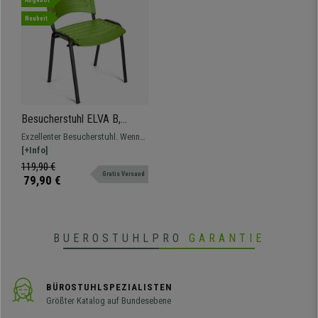
Angebot
Neuheit
Besucherstuhl ELVA B,
stapelbar und sehr praktisch,
Exzellenter Besucherstuhl. Wenn
schwarze Stuhlbeine, Farbe
Robustheit, Komfort und einfache
[+Info]
Grün
Handhabung gefragt sind. Ideal
119,90 €
Gratis Versand
geeignet für Wartezimmer,
79,90 €
Besprechungräume oder
Konferenzsäle.
BUEROSTUHLPRO
GARANTIE
BÜROSTUHLSPEZIALISTEN
Größter Katalog auf Bundesebene