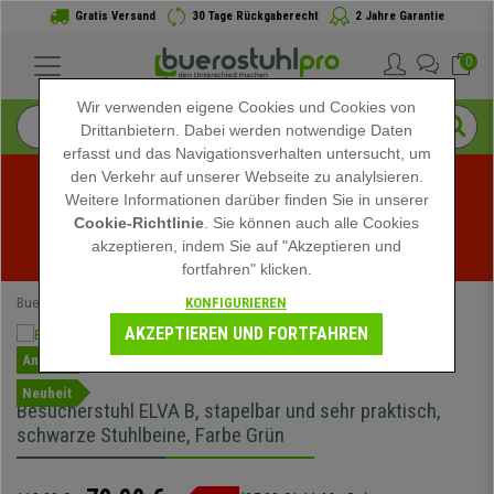
Gratis Versand
30 Tage Rückgaberecht
2 Jahre Garantie
0
Wir verwenden eigene Cookies und Cookies von
Drittanbietern. Dabei werden notwendige Daten
erfasst und das Navigationsverhalten untersucht, um
den Verkehr auf unserer Webseite zu analylsieren.
Weitere Informationen darüber finden Sie in unserer
Sommerschlussverkauf bei buerostuhlpro! Exklusive 
Cookie-Richtlinie
. Sie können auch alle Cookies
akzeptieren, indem Sie auf "Akzeptieren und
Rabatte für kurze Zeit - 
Aktion ansehen
 -
fortfahren" klicken.
KONFIGURIEREN
Buerostuhlpro
Bürostühle
Konferenzstühle
AKZEPTIEREN UND FORTFAHREN
Angebot
Neuheit
Besucherstuhl ELVA B, stapelbar und sehr praktisch,
schwarze Stuhlbeine, Farbe Grün