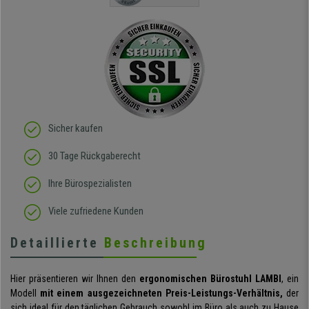
Qualität des Stuhls bin
ich absolut begeistert, er
sieht richtig hochwertig
aus und das beste: man
sitzt darin auch wirklich
gut! Die Sitzfläche, eine
Art straffes aber auch
elastisches Gewebe passt
sich der
Körperbewegung an.
Klare Kaufempfehlung!
Sicher kaufen
30 Tage Rückgaberecht
Ihre Bürospezialisten
Viele zufriedene Kunden
Detaillierte
Beschreibung
Hier präsentieren wir Ihnen den
ergonomischen Bürostuhl LAMBI
, ein
Modell
mit einem ausgezeichneten Preis-Leistungs-Verhältnis,
der
sich ideal für den täglichen Gebrauch sowohl im Büro als auch zu Hause