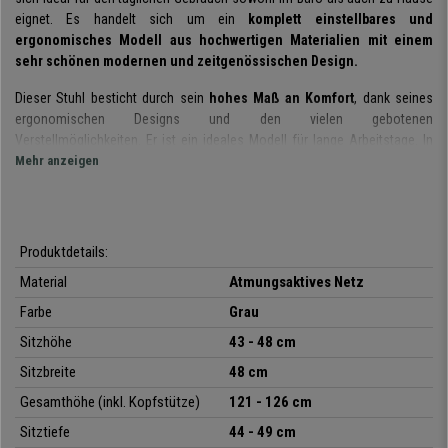
eignet. Es handelt sich um ein
komplett einstellbares und
ergonomisches Modell aus hochwertigen Materialien mit einem
sehr schönen modernen und zeitgenössischen Design.
Dieser Stuhl besticht durch sein
hohes
Maß
an Komfort
, dank seines
ergonomischen Designs und den vielen gebotenen
Verstellmöglichkeiten. Er ist ein ideales Modell für lange Arbeitstage. In
der Tat ist er für eine intensive tägliche 8h-Nutzung geeignet, was bei
Mehr anzeigen
Stühlen dieser Preisklasse selten ist.
Wir haben hier einen komplett verstellbaren Bürostuhl. Dieses Modell
passt sich Ihnen an und nicht umgekehrt. Seine
ergonomische und
Produktdetails:
höhenverstellbare Rückenlehne
mit
verstellbarer Lordosenstütze
Material
Atmungsaktives Netz
bietet eine optimale Stütze für Rücken und Lendenbereich und sorgt für
eine gesunde Körperhaltung beim Arbeiten.
Die praktische
Sitzfläche
Farbe
Grau
lässt sich beliebig per Gleitfunktion in der Tiefe verstellen
. Ein
Sitzhöhe
43 - 48 cm
weiteres wichtiges Designmerkmal sind die in Höhe und Tiefe
verstellbaren Armlehnen sowie die in Höhe und Winkel verstellbare
Sitzbreite
48 cm
Kopfstütze.
Ein bequemes Sitzen über einen längeren Zeitraum hinaus ist
Gesamthöhe (inkl. Kopfstütze)
121 - 126 cm
in diesem Arbeitsstuhl garantiert.
Sitztiefe
44 - 49 cm
Zum maximalen Komfortgefühl trägt auch