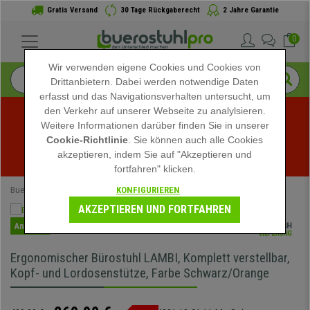
Gratis Versand
30 Tage Rückgaberecht
2 Jahre Garantie
0
Wir verwenden eigene Cookies und Cookies von
Drittanbietern. Dabei werden notwendige Daten
erfasst und das Navigationsverhalten untersucht, um
den Verkehr auf unserer Webseite zu analylsieren.
Weitere Informationen darüber finden Sie in unserer
Sommerschlussverkauf bei buerostuhlpro! Exklusive 
Cookie-Richtlinie
. Sie können auch alle Cookies
akzeptieren, indem Sie auf "Akzeptieren und
Rabatte für kurze Zeit - 
Aktion ansehen
 -
fortfahren" klicken.
KONFIGURIEREN
Buerostuhlpro
Ergonomische Bürostühle
AKZEPTIEREN UND FORTFAHREN
Angebot
Ergonomischer Bürostuhl LAMBI, Komplett verstellbar,
Kopf- und Lordosenstütze, Farbe Schwarz/Orange