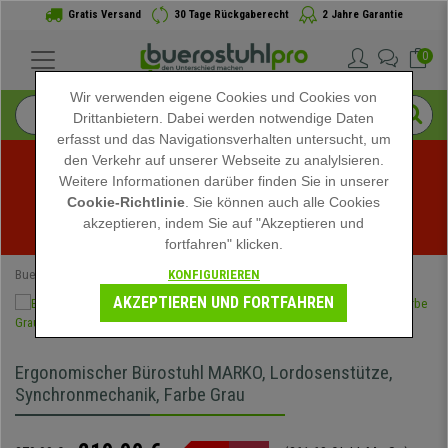
Gratis Versand
30 Tage Rückgaberecht
2 Jahre Garantie
0
Wir verwenden eigene Cookies und Cookies von
Drittanbietern. Dabei werden notwendige Daten
erfasst und das Navigationsverhalten untersucht, um
den Verkehr auf unserer Webseite zu analylsieren.
Weitere Informationen darüber finden Sie in unserer
Sommerschlussverkauf bei buerostuhlpro! Exklusive 
Cookie-Richtlinie
. Sie können auch alle Cookies
akzeptieren, indem Sie auf "Akzeptieren und
Rabatte für kurze Zeit - 
Aktion ansehen
 -
fortfahren" klicken.
KONFIGURIEREN
Buerostuhlpro
Bürostühle
Schreibtischstühle
AKZEPTIEREN UND FORTFAHREN
Ergonomischer Bürostuhl MARKO, Lordosenstütze,
Synchronmechanik, Farbe Grau