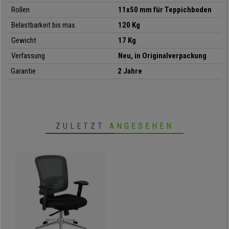
Rollen
11x50 mm für Teppichboden
Belastbarkeit bis max.
120 Kg
•
Ergonomische Rückenlehne mit Lordosenstütze
• Polsterungsdichte 35 kg/m3
Gewicht
17 Kg
•
Synchronmechanik, in 3 Positionen arretierbar
Verfassung
Neu, in Originalverpackung
• Verstellbare Armlehnen mit Softpad-Auflagen
Garantie
2 Jahre
•
Stabiles und robustes Fußkreuz aus verchromtem Stahl
ZULETZT
ANGESEHEN