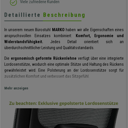
Viele zufriedene Kunden
Detaillierte
Beschreibung
In unserem neuen Bürostuhl
MARKO
haben wir alle Eigenschaften eines
anspruchsvollen Einsatzes kombiniert:
Komfort, Ergonomie und
Widerstandsfähigkeit.
Jedes Detail orientiert sich an
überdurchschnittlicher Leistung und Qualitätsstandards.
Die
ergonomisch geformte Rückenlehne
verfügt über eine integrierte
Lordosenstütze, wodurch eine optimale Stütze und Haltung des Rückens
gewährleistet wird. Eine Polsterung an der Lordosenstütze sorgt für
zusätzlichen Komfort und verbessert das Sitzgefühl.
Dieser Bürostuhl ist mit einer
fortschrittlichen Synchronmechanik und
Mehr anzeigen
einer Wippfunktion ausgestattet
. Dadurch kann die Rückenlehne nach
hinten geneigt und in
3 verschiedenen Positionen arretiert werden
.
Zudem lässt sich der Stuhl an das eigene Körpergewicht anpassen und
sorgt so stets für den passenden Gegendruck beim Zurücklehnen. Die
einfache und intuitive Handhabung ermöglicht die optimale Nutzung aller
Funktionen und sorgt für ein Plus an Komfort.