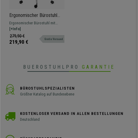
Ergonomischer Bürostuhl
MARKO, Lordosenstütze,
Ergonomischer Bürostuhl mit
Synchronmechanik, Farbe
Lordosenstütze, hochwertige
[+Info]
Grau
Materialien, Metallstruktur und
279,90 €
Gratis Versand
atmungsaktiver Netzbezug.
219,90 €
BUEROSTUHLPRO
GARANTIE
BÜROSTUHLSPEZIALISTEN
Größter Katalog auf Bundesebene
KOSTENLOSER VERSAND IN ALLEN BESTELLUNGEN
Deutschland