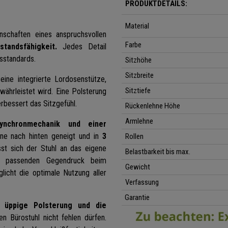
PRODUKTDETAILS:
Material
nschaften eines anspruchsvollen
Farbe
tandsfähigkeit.
Jedes Detail
tsstandards.
Sitzhöhe
Sitzbreite
eine integrierte Lordosenstütze,
Sitztiefe
ährleistet wird. Eine Polsterung
rbessert das Sitzgefühl.
Rückenlehne Höhe
Armlehne
 Synchronmechanik und einer
hne nach hinten geneigt und in
3
Rollen
st sich der Stuhl an das eigene
Belastbarkeit bis max.
n passenden Gegendruck beim
Gewicht
licht die optimale Nutzung aller
Verfassung
Garantie
ne
üppige Polsterung und die
n Bürostuhl nicht fehlen dürfen.