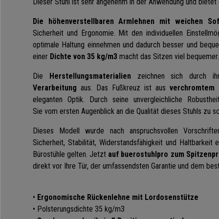
Dieser Stuhl ist sehr angenehm in der Anwendung und bietet 
Die höhenverstellbaren Armlehnen mit
weichen Sof
Sicherheit und Ergonomie. Mit den individuellen Einstellmö
optimale Haltung einnehmen und dadurch besser und bequem
einer
Dichte von 35 kg/m3
macht das Sitzen viel bequemer
Die
Herstellungsmaterialien
zeichnen sich durch i
Verarbeitung
aus. Das Fußkreuz ist aus
verchromtem 
eleganten Optik. Durch seine unvergleichliche Robusthei
Sie vom ersten Augenblick an die Qualität dieses Stuhls zu s
Dieses Modell wurde nach anspruchsvollen Vorschrift
Sicherheit, Stabilität, Widerstandsfähigkeit und Haltbarkeit 
Bürostühle gelten.
Jetzt
auf buerostuhlpro zum Spitzenpr
direkt vor Ihre Tür, der umfassendsten Garantie und dem bes
•
Ergonomische Rückenlehne mit Lordosenstütze
• Polsterungsdichte 35 kg/m3