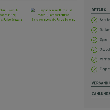
DETAILS
Sehr b
Rücken
Synchr
Sitzpo
Verste
Elegan
VERSAND 
ZAHLUNG