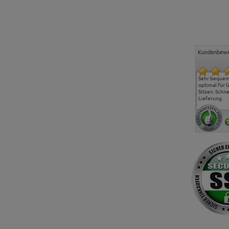
Kundenbewe
Freundlicher Kontakt und
Alles gut geklappt
Sehr bequeme
günstige Preise, hat uns
optimal für 
sehr gut gefallen.
Sitzen. Schne
Lieferung.