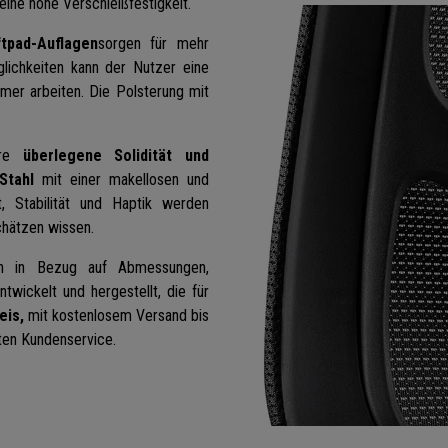
eine hohe Verschleißfestigkeit.
tpad-Auflagen
sorgen für mehr
glichkeiten kann der Nutzer eine
er arbeiten. Die Polsterung mit
.
hre
überlegene Solidität und
Stahl
mit einer makellosen und
t, Stabilität und Haptik werden
chätzen wissen.
en in Bezug auf Abmessungen,
entwickelt und hergestellt, die für
eis,
mit kostenlosem Versand bis
ten Kundenservice.