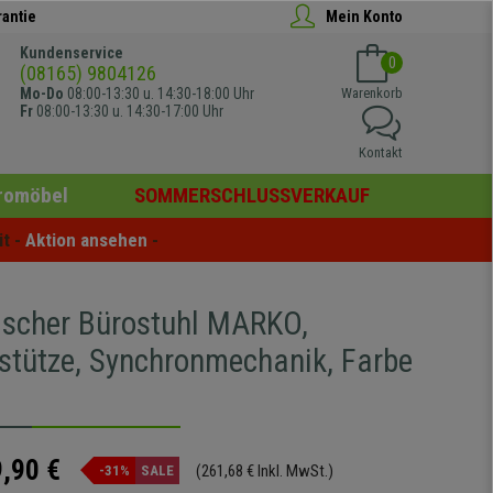
rantie
Mein Konto
Kundenservice
0
(08165) 9804126
Mo-Do
08:00-13:30 u. 14:30-18:00 Uhr
Warenkorb
Fr
08:00-13:30 u. 14:30-17:00 Uhr
Kontakt
romöbel
SOMMERSCHLUSSVERKAUF
t - 
Aktion ansehen
 -
scher Bürostuhl MARKO,
stütze, Synchronmechanik, Farbe
,90 €
(261,68 € Inkl. MwSt.)
-31%
SALE