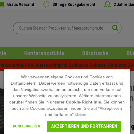
Gratis Versand
30 Tage Rückgaberecht
2 Jahre Ga
hle
Konferenzstühle
Bürotische
Bü
ussverkauf bei buerostuhlpro! Exklusive Rabatte für kurze Zei
Wir verwenden eigene Cookies und Cookies von
Drittanbietern. Dabei werden notwendige Daten erfasst und
Ergonomi
das Navigationsverhalten untersucht, um den Verkehr auf
Lordosen
unserer Webseite zu analylsieren. Weitere Informationen
darüber finden Sie in unserer
Cookie-Richtlinie
. Sie können
Schwarz
auch alle Cookies akzeptieren, indem Sie auf "Akzeptieren
und fortfahren" klicken.
AKZEPTIEREN UND FORTFAHREN
219
KONFIGURIEREN
319,90 €