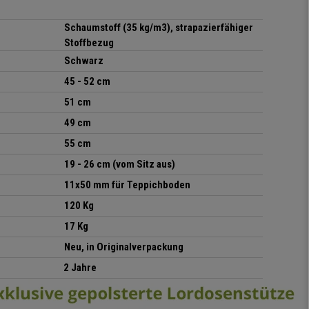
Schaumstoff (35 kg/m3), strapazierfähiger
Stoffbezug
Schwarz
45 - 52 cm
51 cm
49 cm
55 cm
19 - 26 cm (vom Sitz aus)
11x50 mm für Teppichboden
120 Kg
17 Kg
Neu, in Originalverpackung
2 Jahre