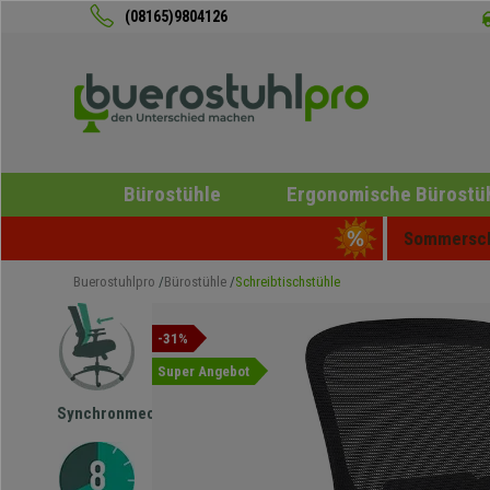
(08165)9804126
Bürostühle
Ergonomische Bürostü
Sommerschl
Buerostuhlpro
Bürostühle
Schreibtischstühle
-31%
Super Angebot
Synchronmechanik