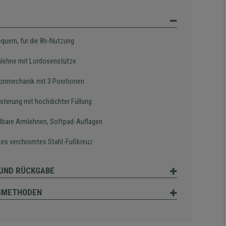
equem, für die 8h-Nutzung
lehne mit Lordosenstütze
onmechanik mit 3 Positionen
lsterung mit hochdichter Füllung
llbare Armlehnen, Softpad-Auflagen
tes verchromtes Stahl-Fußkreuz
UND RÜCKGABE
SMETHODEN