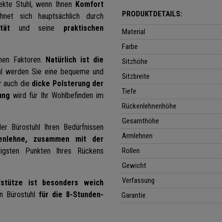
ekte Stuhl, wenn Ihnen
Komfort
PRODUKTDETAILS:
hnet sich hauptsächlich durch
ität
und seine
praktischen
Material
Farbe
nen Faktoren.
Natürlich ist die
Sitzhöhe
l werden Sie eine bequeme und
Sitzbreite
 auch die
dicke Polsterung der
Tiefe
ung
wird für Ihr Wohlbefinden im
Rückenlehnenhöhe
Gesamthöhe
der Bürostuhl Ihren Bedürfnissen
Armlehnen
enlehne, zusammen mit der
gsten Punkten Ihres Rückens
Rollen
Gewicht
Verfassung
fstütze ist besonders weich
n Bürostuhl
für die 8-Stunden-
Garantie