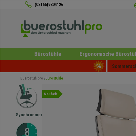
(08165)9804126
Bürostühle
Ergonomische Bürostü
Sommerschl
Buerostuhlpro
Bürostühle
Neuheit
Synchronmechanik