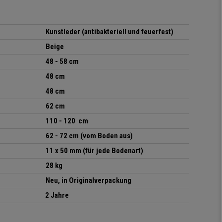
Kunstleder (antibakteriell und feuerfest)
Beige
48 - 58 cm
48 cm
48 cm
62 cm
110 - 120 cm
62 - 72 cm (vom Boden aus)
11 x 50 mm (für jede Bodenart)
28 kg
Neu, in Originalverpackung
2 Jahre