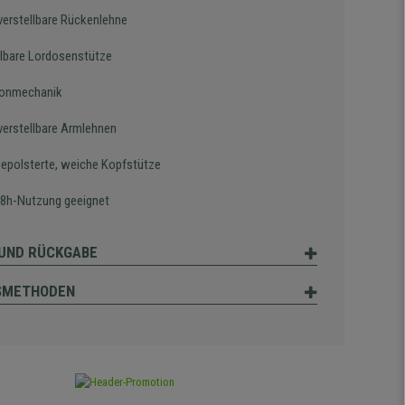
erstellbare Rückenlehne
llbare Lordosenstütze
ronmechanik
erstellbare Armlehnen
gepolsterte, weiche Kopfstütze
e 8h-Nutzung geeignet
UND RÜCKGABE
SMETHODEN