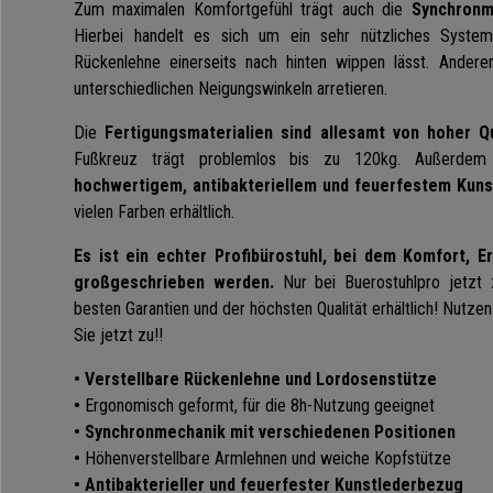
Zum maximalen Komfortgefühl trägt auch die
Synchronme
Hierbei handelt es sich um ein sehr nützliches System
Rückenlehne einerseits nach hinten wippen lässt. Anderers
unterschiedlichen Neigungswinkeln arretieren.
Die
Fertigungsmaterialien sind allesamt von hoher Qu
Fußkreuz trägt problemlos bis zu 120kg. Außerde
hochwertigem, antibakteriellem und feuerfestem Kun
vielen Farben erhältlich.
Es ist ein echter Profibürostuhl, bei dem Komfort, E
großgeschrieben werden.
Nur bei Buerostuhlpro jetzt
besten Garantien und der höchsten Qualität erhältlich! Nutze
Sie jetzt zu!!
• Verstellbare Rückenlehne und Lordosenstütze
•
Ergonomisch geformt, für die 8h-Nutzung geeignet
• Synchronmechanik mit verschiedenen Positionen
•
Höhenverstellbare Armlehnen und weiche Kopfstütze
• Antibakterieller und feuerfester Kunstlederbezug