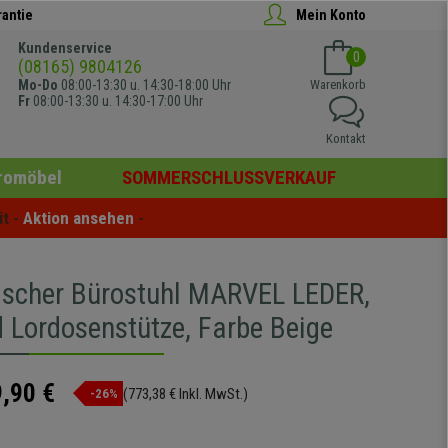
rantie
Mein Konto
Kundenservice
0
(08165) 9804126
Mo-Do
08:00-13:30 u. 14:30-18:00 Uhr
Warenkorb
Fr
08:00-13:30 u. 14:30-17:00 Uhr
Kontakt
romöbel
SOMMERSCHLUSSVERKAUF
t - 
Aktion ansehen
 -
scher Bürostuhl MARVEL LEDER,
d Lordosenstütze, Farbe Beige
,90 €
(773,38 € Inkl. MwSt.)
-26%