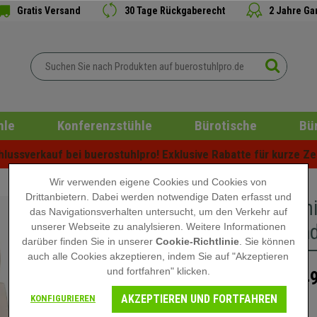
Gratis Versand
30 Tage Rückgaberecht
2 Jahre Ga
hle
Konferenzstühle
Bürotische
Bü
ussverkauf bei buerostuhlpro! Exklusive Rabatte für kurze Zei
Wir verwenden eigene Cookies und Cookies von
Drittanbietern. Dabei werden notwendige Daten erfasst und
Ergonomi
das Navigationsverhalten untersucht, um den Verkehr auf
Kopf- un
unserer Webseite zu analylsieren. Weitere Informationen
darüber finden Sie in unserer
Cookie-Richtlinie
. Sie können
auch alle Cookies akzeptieren, indem Sie auf "Akzeptieren
und fortfahren" klicken.
649
879,90 €
AKZEPTIEREN UND FORTFAHREN
KONFIGURIEREN
Nicht auf Lager