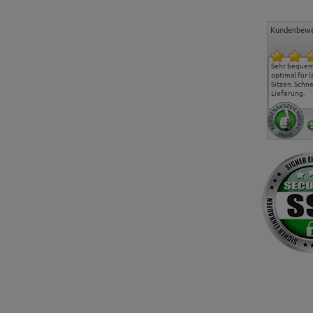
Kundenbewe
Freundlicher Kontakt und
Alles gut geklappt
Sehr bequeme
günstige Preise, hat uns
optimal für 
sehr gut gefallen.
Sitzen. Schne
Lieferung.