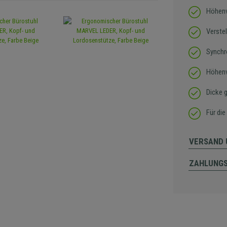
Höhenv
Verste
Synch
Höhenv
Dicke 
Für di
VERSAND 
ZAHLUNG