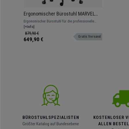
Ergonomischer Bürostuhl MARVEL
LEDER, Kopf- und Lordosenstütze,
Ergonomischer Bürostuhl für die professionelle
Farbe Beige
Nutzung mit verstellbarer Rückenlehne und
[+Info]
Lordosenstütze sowie höhenverstellbaren
879,90 €
Gratis Versand
Armlehnen.
649,90 €
BÜROSTUHLSPEZIALISTEN
KOSTENLOSER V
Größter Katalog auf Bundesebene
ALLEN BESTE