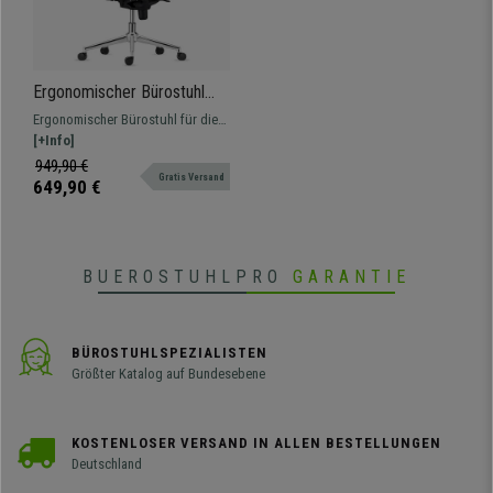
Ergonomischer Bürostuhl
MARVEL STOFF METALL,
Ergonomischer Bürostuhl für die
Kopf- und Lordosenstütze,
professionelle Nutzung mit
[+Info]
Farbe Burgund
verstellbarer Rückenlehne und
949,90 €
Gratis Versand
Lordosenstütze sowie
649,90 €
höhenverstellbaren Armlehnen.
BUEROSTUHLPRO
GARANTIE
BÜROSTUHLSPEZIALISTEN
Größter Katalog auf Bundesebene
KOSTENLOSER VERSAND IN ALLEN BESTELLUNGEN
Deutschland