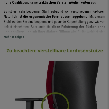
hohe Qualität
und seine
praktischen Verstellmöglichkeiten
aus.
Es ist ein sehr bequemer Stuhl aufgrund von verschiedenen Faktoren.
Natürlich ist die ergonomische Form ausschlaggebend.
Mit diesem
Stuhl werden Sie eine bequeme und gesunde Körperhaltung ganz wie von
selbst einnehmen. Aber auch die
dicke Polsterung der Rückenlehne
und der Sitzmulde
mit ihrer dichten Füllung
wird für Ihr Wohlbefinden
im Alltag sorgen.
Mehr anzeigen
Die vielen Einstellmöglichkeiten sorgen dafür, dass sich der Bürostuhl
Ihren Bedürfnissen optimal anpassen lässt.
Die höhenverstellbare
Rückenlehne, zusammen mit der integrierten Lordosenstütze
wird
Sie an den wichtigsten Punkten Ihres Rückens unterstützen.
Rückenbeschwerden wird somit vorgebeugt.
Die Armlehnen sind höhenverstellbar und die Kopfstütze ist
besonders weich gepolstert.
All diese Verstellmöglichkeiten machen
diesen Bürostuhl
für die 8-Stunden-Nutzung geeignet.
Zum maximalen Komfortgefühl trägt auch die
Synchronmechanik der
Rückenlehne
bei. Hierbei handelt es sich um ein sehr nützliches System.
Es ermöglicht, dass sich die Rückenlehne einerseits nach hinten wippen