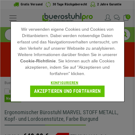
Gratis Versand
30 Tage Rückgaberecht
2 Jahre Garantie
0
Wir verwenden eigene Cookies und Cookies von
Drittanbietern. Dabei werden notwendige Daten
erfasst und das Navigationsverhalten untersucht, um
den Verkehr auf unserer Webseite zu analylsieren.
Weitere Informationen darüber finden Sie in unserer
Sommerschlussverkauf bei buerostuhlpro! Exklusive 
Cookie-Richtlinie
. Sie können auch alle Cookies
akzeptieren, indem Sie auf "Akzeptieren und
Rabatte für kurze Zeit - 
Aktion ansehen
 -
fortfahren" klicken.
KONFIGURIEREN
Buerostuhlpro
Speziell
AKZEPTIEREN UND FORTFAHREN
Neuheit
Ergonomischer Bürostuhl MARVEL STOFF METALL,
Kopf- und Lordosenstütze, Farbe Burgund