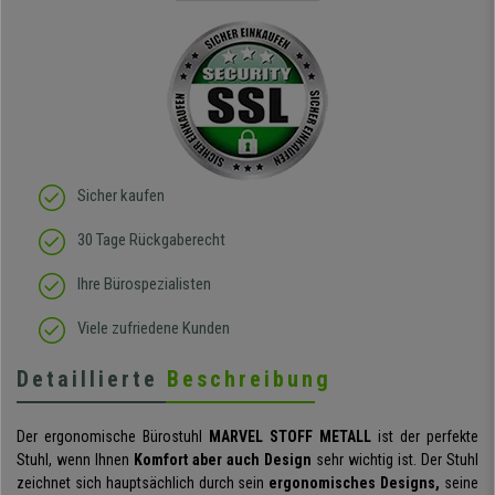
ich absolut begeistert, er
sieht richtig hochwertig
aus und das beste: man
sitzt darin auch wirklich
gut! Die Sitzfläche, eine
Art straffes aber auch
elastisches Gewebe passt
sich der
Körperbewegung an.
Klare Kaufempfehlung!
Sicher kaufen
30 Tage Rückgaberecht
Ihre Bürospezialisten
Viele zufriedene Kunden
Detaillierte
Beschreibung
Der ergonomische Bürostuhl
MARVEL STOFF METALL
ist der perfekte
Stuhl, wenn Ihnen
Komfort aber auch Design
sehr wichtig ist. Der Stuhl
zeichnet sich hauptsächlich durch sein
ergonomisches Designs,
seine