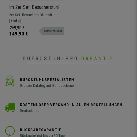
Im 2er Set: Besucherstuhl
VERDI, Sockel aus
2er Set: Besucherstühle mit
verchromtem Metall, Sitz
raffiniertem und elegantem Design.
[+Info]
Kunstleder, Farbe Grün
In verschiedenen Farben erhältlich,
259,90 €
Gratis Versand
vereinen Komfort und Stil in
149,90 €
Perfektion.
BUEROSTUHLPRO
GARANTIE
BÜROSTUHLSPEZIALISTEN
Größter Katalog auf Bundesebene
KOSTENLOSER VERSAND IN ALLEN BESTELLUNGEN
Deutschland
RÜCKGABEGARANTIE
Rückgabefrist bis zu 30 Tage