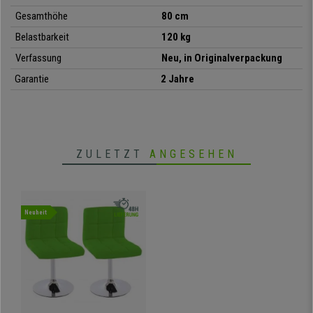
Gesamthöhe
80 cm
• Gepolsterter Sitz und Rückenlehne
• Designsockel aus verchromten Metall
Belastbarkeit
120 kg
• Bezug aus hochwertigem Kunstleder
Verfassung
Neu, in Originalverpackung
• Perfekt für Warte- und Gästezimmer
Garantie
2 Jahre
• 360° drehbar und höhenverstellbar
ZULETZT
ANGESEHEN
Neuheit