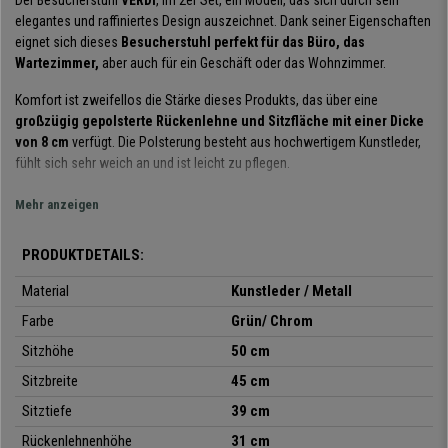
Der Besucherstuhl
VERDI
, im 2er Set, ein Modell, das sich durch sein
elegantes und raffiniertes Design auszeichnet. Dank seiner Eigenschaften
eignet sich dieses
Besucherstuhl perfekt für das Büro, das
Wartezimmer,
aber auch für ein Geschäft oder das Wohnzimmer.
Komfort ist zweifellos die Stärke dieses Produkts, das über eine
großzügig gepolsterte Rückenlehne und Sitzfläche mit einer Dicke
von 8 cm
verfügt. Die Polsterung besteht aus hochwertigem Kunstleder,
fühlt sich sehr weich an und ist leicht zu pflegen.
Die runde Grundstruktur besteht aus
massivem und stabilem
Mehr anzeigen
verchromtem Metall
und verleiht dem Stuhl maximale Stabilität. Dieser
praktische und elegante Stuhl verfügt über einen um
360° drehbaren
PRODUKTDETAILS:
Sitz
, der Bewegungsfreiheit gewährleistet.
Material
Kunstleder / Metall
Ein weiteres Merkmal ist die
Vielseitigkeit. Er ist in sieben Farben
Farbe
Grün/ Chrom
erhältlich, so dass Sie leicht diejenige finden können, die am besten zu
Ihrem Einrichtungskontext oder Ihrem persönlichen Geschmack passt.
Sitzhöhe
50 cm
Es ist ein
hervorragender Besucherstuhl
für eine moderne oder
Sitzbreite
45 cm
minimalistische Umgebung und darüberhinaus ddank der Polsterung sehr
Sitztiefe
39 cm
bequem. Bei
Buerostuhlpro
können Sie ihn zu einem sehr günstigen
Rückenlehnenhöhe
31 cm
Preis kaufen, inklusive Garantie und kostenlosen Versandkosten.