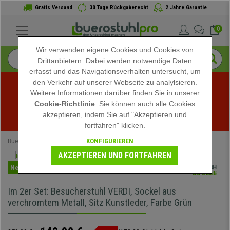
Gratis Versand
30 Tage Rückgaberecht
2 Jahre Garantie
0
Wir verwenden eigene Cookies und Cookies von
Drittanbietern. Dabei werden notwendige Daten
erfasst und das Navigationsverhalten untersucht, um
den Verkehr auf unserer Webseite zu analylsieren.
Weitere Informationen darüber finden Sie in unserer
Sommerschlussverkauf bei buerostuhlpro! Exklusive 
Cookie-Richtlinie
. Sie können auch alle Cookies
akzeptieren, indem Sie auf "Akzeptieren und
Rabatte für kurze Zeit - 
Aktion ansehen
 -
fortfahren" klicken.
KONFIGURIEREN
Buerostuhlpro
Bürostühle
AKZEPTIEREN UND FORTFAHREN
Neuheit
Im 2er Set: Besucherstuhl VERDI, Sockel aus
verchromtem Metall, Sitz Kunstleder, Farbe Grün