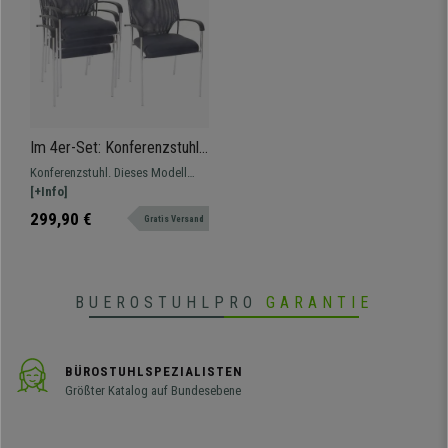
Im 4er-Set: Konferenzstuhl
JAMAIKA, robust und sehr
Konferenzstuhl. Dieses Modell
bequem, atmungsaktiver
besticht durch Design, Komfort
[+Info]
Netzstoff, Farbe Grau
und Funktionstüchtigkeit, 4-
299,90 €
Gratis Versand
Fußgestell aus Metall, in
verschiedenen Versionen und
Farben erhältlich.
BUEROSTUHLPRO
GARANTIE
BÜROSTUHLSPEZIALISTEN
Größter Katalog auf Bundesebene