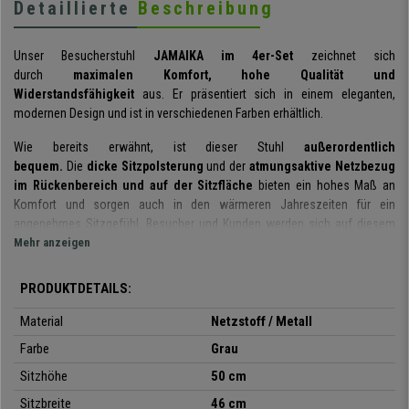
Detaillierte
Beschreibung
Unser Besucherstuhl
JAMAIKA im 4er-Set
zeichnet sich
durch
maximalen Komfort, hohe Qualität und
Widerstandsfähigkeit
aus. Er präsentiert sich in einem eleganten,
modernen Design und ist in verschiedenen Farben erhältlich.
Wie bereits erwähnt, ist dieser Stuhl
außerordentlich
bequem.
Die
dicke Sitzpolsterung
und der
atmungsaktive Netzbezug
im Rückenbereich und auf der Sitzfläche
bieten ein hohes Maß an
Komfort und sorgen auch in den wärmeren Jahreszeiten für ein
angenehmes Sitzgefühl. Besucher und Kunden werden sich auf diesem
Stuhl wohl fühlen.
Mehr anzeigen
Die bei der Herstellung dieses Stuhls verwendeten Materialien sind von
PRODUKTDETAILS:
höchster Qualität und garantieren eine lange Haltbarkeit. Das
verchromte
Metallgestell
bietet hohe Stabilität und die vier Stuhlbeine sind mit
Material
Netzstoff / Metall
bodenschonenden und geräuschreduzierenden Gummibeschichtungen
Farbe
Grau
versehen. Dieser Stuhl wird Ihnen viele Jahre lang Freude bereiten.
Sitzhöhe
50 cm
Auch das Design spielt bei diesem Modell eine wichtige Rolle. Durch
Sitzbreite
46 cm
seine
moderne und elegante Optik
wird er in jedem Raum eine gute