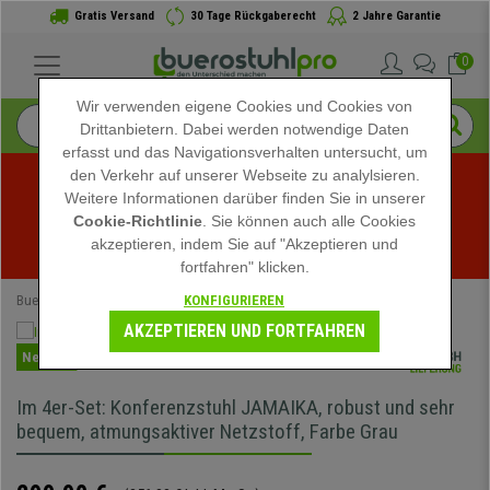
Gratis Versand
30 Tage Rückgaberecht
2 Jahre Garantie
0
Wir verwenden eigene Cookies und Cookies von
Drittanbietern. Dabei werden notwendige Daten
erfasst und das Navigationsverhalten untersucht, um
den Verkehr auf unserer Webseite zu analylsieren.
Weitere Informationen darüber finden Sie in unserer
Sommerschlussverkauf bei buerostuhlpro! Exklusive 
Cookie-Richtlinie
. Sie können auch alle Cookies
akzeptieren, indem Sie auf "Akzeptieren und
Rabatte für kurze Zeit - 
Aktion ansehen
 -
fortfahren" klicken.
KONFIGURIEREN
Buerostuhlpro
Speziell
SEO Kategorie
Wartezimmer Stühle
AKZEPTIEREN UND FORTFAHREN
Neuheit
Im 4er-Set: Konferenzstuhl JAMAIKA, robust und sehr
bequem, atmungsaktiver Netzstoff, Farbe Grau