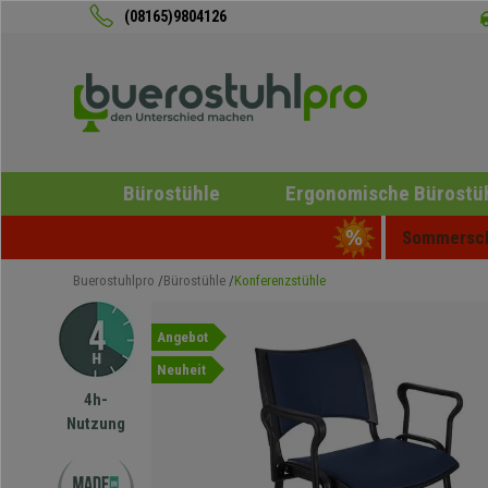
(08165)9804126
Bürostühle
Ergonomische Bürostü
Sommerschl
Buerostuhlpro
Bürostühle
Konferenzstühle
Angebot
Neuheit
4h-
Nutzung