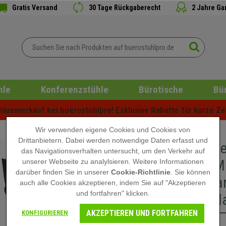
Gratis Versand
30 Tage Rückgaberecht
2 Jahre Ga
hle
Konferenzstühle
Bürotische
Bü
ussverkauf bei buerostuhlpro! Exklusive Rabatte für kurze Zei
Wir verwenden eigene Cookies und Cookies von
Drittanbietern. Dabei werden notwendige Daten erfasst und
Im 5er-S
das Navigationsverhalten untersucht, um den Verkehr auf
MIT ARML
unserer Webseite zu analylsieren. Weitere Informationen
darüber finden Sie in unserer
Cookie-Richtlinie
. Sie können
stapelbar
auch alle Cookies akzeptieren, indem Sie auf "Akzeptieren
und fortfahren" klicken.
Dunkelbl
AKZEPTIEREN UND FORTFAHREN
KONFIGURIEREN