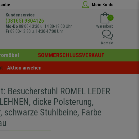
rantie
Mein Konto
Kundenservice
0
(08165) 9804126
Mo-Do
08:00-13:30 u. 14:30-18:00 Uhr
Warenkorb
Fr
08:00-13:30 u. 14:30-17:00 Uhr
Kontakt
romöbel
SOMMERSCHLUSSVERKAUF
t - 
Aktion ansehen
 -
et: Besucherstuhl ROMEL LEDER
EHNEN, dicke Polsterung,
, schwarze Stuhlbeine, Farbe
au