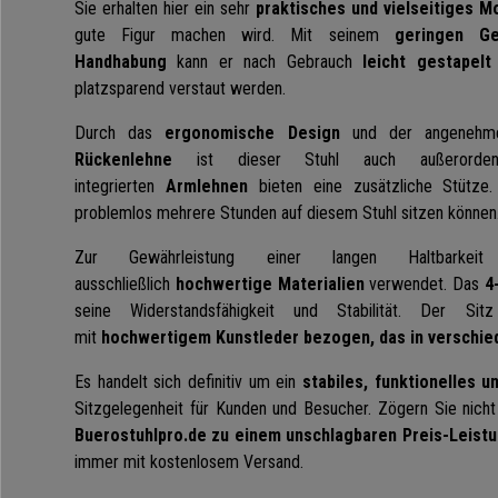
Sie erhalten hier ein sehr
praktisches und vielseitiges M
gute Figur machen wird. Mit seinem
geringen Ge
Handhabung
kann er nach Gebrauch
leicht gestapelt
platzsparend verstaut werden.
Durch das
ergonomische Design
und der angeneh
Rückenlehne
ist dieser Stuhl auch außerordent
integrierten
Armlehnen
bieten eine zusätzliche Stütze
problemlos mehrere Stunden auf diesem Stuhl sitzen können
Zur Gewährleistung einer langen Haltbarkei
ausschließlich
hochwertige Materialien
verwendet. Das
4-
seine Widerstandsfähigkeit und Stabilität. Der Si
mit
hochwertigem Kunstleder bezogen, das in verschiede
Es handelt sich definitiv um ein
stabiles, funktionelles u
Sitzgelegenheit für Kunden und Besucher. Zögern Sie nicht
Buerostuhlpro.de zu einem unschlagbaren Preis-Leistu
immer mit kostenlosem Versand.