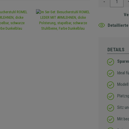
-
Ve
Detaillier
DETAILS
Sparen
Ideal 
Modell 
Platzs
Sitz u
Mit be