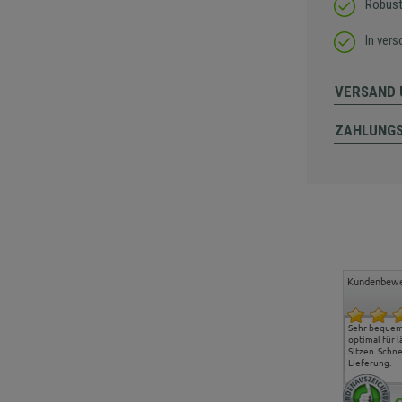
Robust
In ver
VERSAND 
ZAHLUNG
Kundenbewe
Freundlicher Kontakt und
Alles gut geklappt
Sehr bequeme
günstige Preise, hat uns
optimal für 
sehr gut gefallen.
Sitzen. Schne
Lieferung.