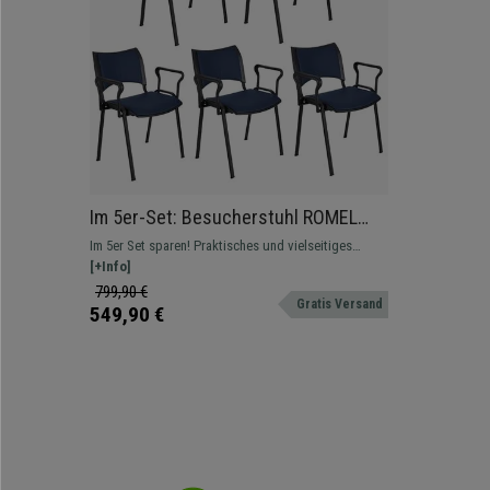
Im 5er-Set: Besucherstuhl ROMEL
LEDER MIT ARMLEHNEN, dicke
Im 5er Set sparen! Praktisches und vielseitiges
Polsterung, stapelbar, schwarze
Modell, komfortable und robust, in verschiedenen
[+Info]
Stuhlbeine, Farbe Dunkelblau
Farben und Versionen erhältlich.
799,90 €
Gratis Versand
549,90 €