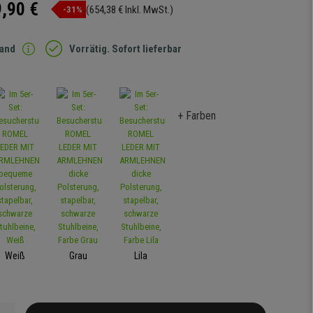
,90 €
(654,38 € Inkl. MwSt.)
-31%
sand
Vorrätig. Sofort lieferbar
+ Farben
Weiß
Grau
Lila