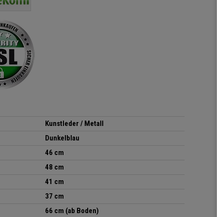
Hände hat :) Von der
Qualität des Stuhls bin
ich absolut begeistert, er
sieht richtig hochwertig
aus und das beste: man
sitzt darin auch wirklich
gut! Die Sitzfläche, eine
Art straffes aber auch
elastisches Gewebe passt
sich der
Körperbewegung an.
Klare Kaufempfehlung!
Kunstleder / Metall
Dunkelblau
46 cm
48 cm
41 cm
37 cm
66 cm (ab Boden)