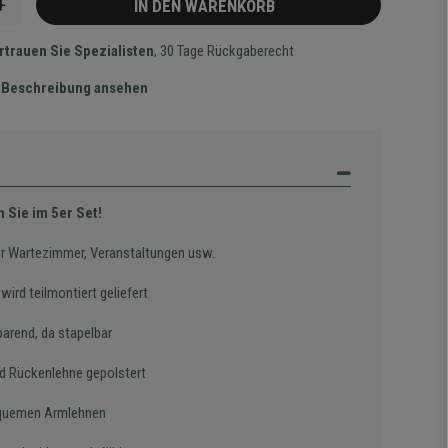
+
IN DEN WARENKORB
rtrauen Sie Spezialisten
, 30 Tage Rückgaberecht
te Beschreibung ansehen
 Sie im 5er Set!
für Wartezimmer, Veranstaltungen usw.
wird teilmontiert geliefert
parend, da stapelbar
nd Rückenlehne gepolstert
quemen Armlehnen