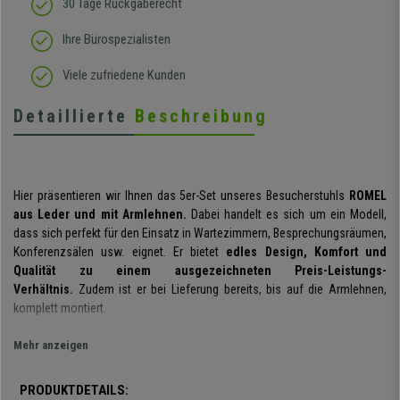
30 Tage Rückgaberecht
Ihre Bürospezialisten
Viele zufriedene Kunden
Detaillierte
Beschreibung
Hier präsentieren wir Ihnen das 5er-Set unseres Besucherstuhls
ROMEL
aus Leder und mit Armlehnen.
Dabei handelt es sich um ein Modell,
dass sich perfekt für den Einsatz in Wartezimmern, Besprechungsräumen,
Konferenzsälen usw. eignet. Er bietet
edles Design, Komfort und
Qualität zu einem ausgezeichneten Preis-Leistungs-
Verhältnis.
Zudem ist er bei Lieferung bereits
, bis auf die Armlehnen,
komplett montiert.
Sie erhalten hier ein sehr
praktisches und vielseitiges Modell
, das zu
Mehr anzeigen
jedem Ereignis eine gute Figur machen wird. Mit seinem
geringen
Gewicht und der praktischen Handhabung
kann er nach
PRODUKTDETAILS:
Gebrauch
leicht gestapelt
und bis zur nächsten Nutzung platzsparend