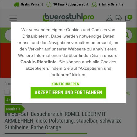
Gratis Versand
30 Tage Rückgaberecht
2 Jahre Garantie
0
Wir verwenden eigene Cookies und Cookies von
Drittanbietern. Dabei werden notwendige Daten
erfasst und das Navigationsverhalten untersucht, um
den Verkehr auf unserer Webseite zu analylsieren.
Weitere Informationen darüber finden Sie in unserer
Sommerschlussverkauf bei buerostuhlpro! Exklusive 
Cookie-Richtlinie
. Sie können auch alle Cookies
akzeptieren, indem Sie auf "Akzeptieren und
Rabatte für kurze Zeit - 
Aktion ansehen
 -
fortfahren" klicken.
KONFIGURIEREN
Buerostuhlpro
Bürostühle
Konferenzstühle
AKZEPTIEREN UND FORTFAHREN
Angebot
Neuheit
Im 5er-Set: Besucherstuhl ROMEL LEDER MIT
ARMLEHNEN, dicke Polsterung, stapelbar, schwarze
Stuhlbeine, Farbe Orange