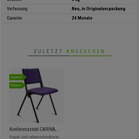
•
Exklusives, modernes und aktuelles Design
Verfassung
Neu, in Originalverpackung
Garantie
24 Monate
ZULETZT
ANGESEHEN
Angebot
Neuheit
Konferenzstuhl CARINA,
stapel- und reihenverbindbar,
Stapel- und reihenverbindbarer