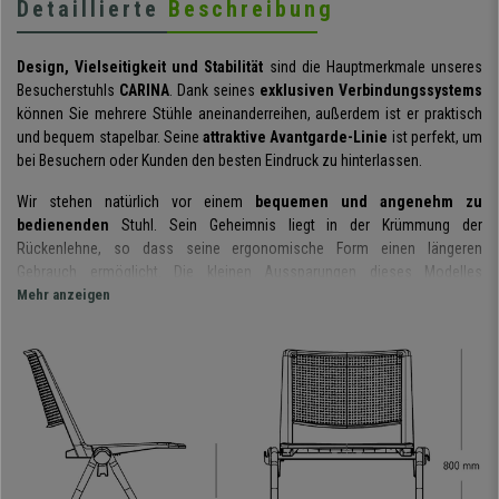
Detaillierte
Beschreibung
Design, Vielseitigkeit und Stabilität
sind die Hauptmerkmale unseres
Besucherstuhls
CARINA
. Dank seines
exklusiven Verbindungssystems
können Sie mehrere Stühle aneinanderreihen, außerdem ist er praktisch
und bequem stapelbar. Seine
attraktive Avantgarde-Linie
ist perfekt, um
bei Besuchern oder Kunden den besten Eindruck zu hinterlassen.
Wir stehen natürlich vor einem
bequemen und angenehm zu
bedienenden
Stuhl. Sein Geheimnis liegt in der Krümmung der
Rückenlehne, so dass seine ergonomische Form einen längeren
Gebrauch ermöglicht. Die kleinen Aussparungen dieses Modelles
verstärken das moderne Erscheinungsbild und erleichtern gleichzeitig die
Mehr anzeigen
Luftzirkulation. Der Sitz hat eine breite Oberfläche, sodass er sich
an
unterschiedliche Benutzergrößen anpasst
.
Im Hinblick auf Vielseitigkeit hat dieses Modell zwei große Vorteile: Zum
Einen sind bis zu 20 Stühle
stapelbar
und zum Anderen sind die Stühle
in
der Reihe verbindbar
. Dies ist durch ein innovatives patentiertes System
möglich, so dass eine herausragende Stabilität und Sicherheit
gewährleistet wird.