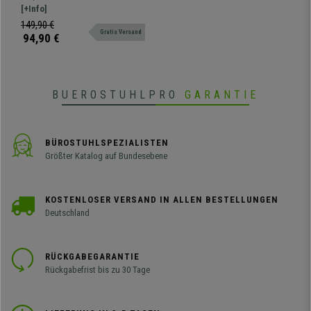
schwarzes Stahlgestell,
Konferenzstuhl. Attraktives
[+Info]
Kunstleder Farbe Lila
modernes Design, erhältlich auch
149,90 €
Gratis Versand
gepolstert, mit Schreibbrett und
94,90 €
Armlehnen
BUEROSTUHLPRO
GARANTIE
BÜROSTUHLSPEZIALISTEN
Größter Katalog auf Bundesebene
KOSTENLOSER VERSAND IN ALLEN BESTELLUNGEN
Deutschland
RÜCKGABEGARANTIE
Rückgabefrist bis zu 30 Tage