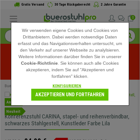
Gratis Versand
30 Tage Rückgaberecht
2 Jahre Garantie
0
Wir verwenden eigene Cookies und Cookies von
Drittanbietern. Dabei werden notwendige Daten
erfasst und das Navigationsverhalten untersucht, um
den Verkehr auf unserer Webseite zu analylsieren.
Weitere Informationen darüber finden Sie in unserer
Sommerschlussverkauf bei buerostuhlpro! Exklusive 
Cookie-Richtlinie
. Sie können auch alle Cookies
akzeptieren, indem Sie auf "Akzeptieren und
Rabatte für kurze Zeit - 
Aktion ansehen
 -
fortfahren" klicken.
KONFIGURIEREN
Buerostuhlpro
Konferenzstühle
AKZEPTIEREN UND FORTFAHREN
Angebot
Neuheit
Konferenzstuhl CARINA, stapel- und reihenverbindbar,
schwarzes Stahlgestell, Kunstleder Farbe Lila