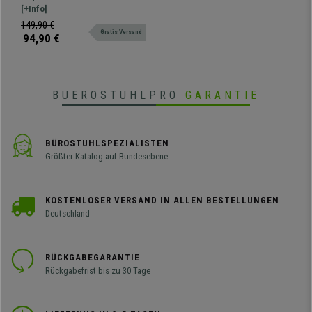
schwarzes Stahlgestell,
Konferenzstuhl. Attraktives
[+Info]
Kunstleder Farbe Schwarz
modernes Design, erhältlich auch
149,90 €
Gratis Versand
gepolstert, mit Schreibbrett und
94,90 €
Armlehnen
BUEROSTUHLPRO
GARANTIE
BÜROSTUHLSPEZIALISTEN
Größter Katalog auf Bundesebene
KOSTENLOSER VERSAND IN ALLEN BESTELLUNGEN
Deutschland
RÜCKGABEGARANTIE
Rückgabefrist bis zu 30 Tage