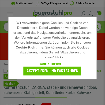
Gratis Versand
30 Tage Rückgaberecht
2 Jahre Garantie
0
Wir verwenden eigene Cookies und Cookies von
Drittanbietern. Dabei werden notwendige Daten
erfasst und das Navigationsverhalten untersucht, um
den Verkehr auf unserer Webseite zu analylsieren.
Weitere Informationen darüber finden Sie in unserer
Sommerschlussverkauf bei buerostuhlpro! Exklusive 
Cookie-Richtlinie
. Sie können auch alle Cookies
akzeptieren, indem Sie auf "Akzeptieren und
Rabatte für kurze Zeit - 
Aktion ansehen
 -
fortfahren" klicken.
KONFIGURIEREN
Buerostuhlpro
Konferenzstühle
AKZEPTIEREN UND FORTFAHREN
Angebot
Neuheit
Konferenzstuhl CARINA, stapel- und reihenverbindbar,
schwarzes Stahlgestell, Kunstleder Farbe Schwarz