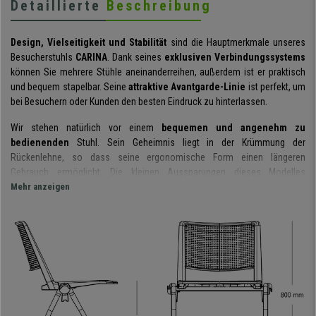
Detaillierte
Beschreibung
Design, Vielseitigkeit und Stabilität
sind die Hauptmerkmale unseres
Besucherstuhls
CARINA
. Dank seines
exklusiven Verbindungssystems
können Sie mehrere Stühle aneinanderreihen, außerdem ist er praktisch
und bequem stapelbar. Seine
attraktive Avantgarde-Linie
ist perfekt, um
bei Besuchern oder Kunden den besten Eindruck zu hinterlassen.
Wir stehen natürlich vor einem
bequemen und angenehm zu
bedienenden
Stuhl. Sein Geheimnis liegt in der Krümmung der
Rückenlehne, so dass seine ergonomische Form einen längeren
Gebrauch ermöglicht. Die kleinen Aussparungen dieses Modelles
verstärken das moderne Erscheinungsbild und erleichtern gleichzeitig die
Mehr anzeigen
Luftzirkulation. Der Sitz hat eine breite Oberfläche, sodass er sich
an
unterschiedliche Benutzergrößen anpasst
.
Im Hinblick auf Vielseitigkeit hat dieses Modell zwei große Vorteile: Zum
Einen sind bis zu 20 Stühle
stapelbar
und zum Anderen sind die Stühle
in
der Reihe verbindbar
. Dies ist durch ein innovatives patentiertes System
möglich, so dass eine herausragende Stabilität und Sicherheit
gewährleistet wird.