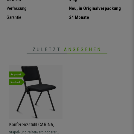
•
Exklusives, modernes und aktuelles Design
Verfassung
Neu, in Originalverpackung
Garantie
24 Monate
ZULETZT
ANGESEHEN
Angebot
Neuheit
Konferenzstuhl CARINA,
stapel- und reihenverbindbar,
Stapel- und reihenverbindbarer