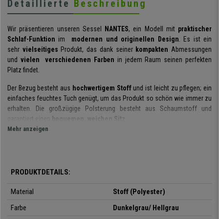
Detaillierte
Beschreibung
Wir präsentieren unseren Sessel
NANTES
, ein Modell mit
praktischer
Schlaf-Funktion
im
modernen und originellen Design
. Es ist ein
sehr
vielseitiges
Produkt, das dank seiner
kompakten
Abmessungen
und
vielen verschiedenen Farben
in jedem Raum seinen perfekten
Platz findet.
Der Bezug besteht aus
hochwertigem Stoff
und ist leicht zu pflegen; ein
einfaches feuchtes Tuch genügt, um das Produkt so schön wie immer zu
erhalten. Die großzügige Polsterung besteht aus Schaumstoff und
garantiert einen
bequemen, weichen Sitz
.
Mehr anzeigen
Das
Kerngestell aus Metall
ist sehr
solide und widerstandsfähig
. Die
Materialien wurden sorgfältig ausgewählt, um eine
lange
Lebensdauer
zu gewährleisten, auch bei täglicher Nutzung.
PRODUKTDETAILS:
Mit wenigen Handgriffen lässt sich dieser Sessel in ein
bequemes
Bett
verwandeln. Auch die
Rückenlehne
lässt sich in
insgesamt 5
Material
Stoff (Polyester)
Positionen verstellen
, um maximale Entspannung zu gewährleisten.
Farbe
Dunkelgrau/ Hellgrau
Der Schlaf-Sessel ist
in vielen verschiedenen Farben
erhältlich, sicher