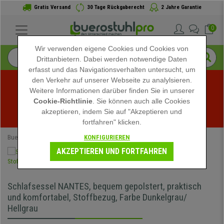
Gratis Versand
30 Tage Rückgaberecht
2 Jahre Garantie
0
Wir verwenden eigene Cookies und Cookies von
Drittanbietern. Dabei werden notwendige Daten
erfasst und das Navigationsverhalten untersucht, um
den Verkehr auf unserer Webseite zu analylsieren.
Weitere Informationen darüber finden Sie in unserer
Sommerschlussverkauf bei buerostuhlpro! Exklusive 
Cookie-Richtlinie
. Sie können auch alle Cookies
akzeptieren, indem Sie auf "Akzeptieren und
Rabatte für kurze Zeit - 
Aktion ansehen
 -
fortfahren" klicken.
KONFIGURIEREN
Buerostuhlpro
Speziell
AKZEPTIEREN UND FORTFAHREN
Schlafsessel NANTES, bequem gepolstert, praktisch
und komfortabel, Stoffbezug, Farbe Dunkelgrau/
Hellgrau