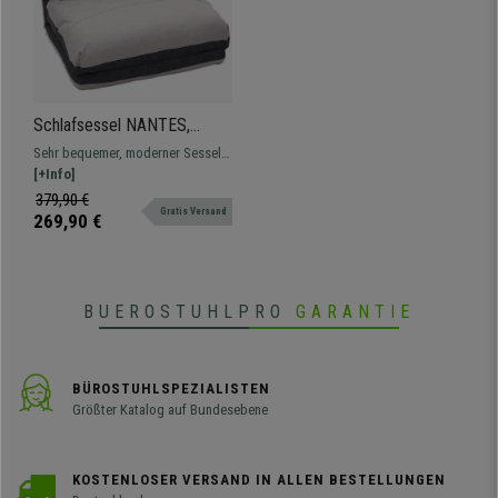
Schlafsessel NANTES,
bequem gepolstert,
Sehr bequemer, moderner Sessel,
praktisch und komfortabel,
einfach in Bett verwandelbar, in
[+Info]
Stoffbezug, Farbe
vielen verschiedenen Farben
379,90 €
Dunkelgrau/ Hellgrau
Gratis Versand
269,90 €
BUEROSTUHLPRO
GARANTIE
BÜROSTUHLSPEZIALISTEN
Größter Katalog auf Bundesebene
KOSTENLOSER VERSAND IN ALLEN BESTELLUNGEN