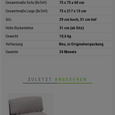
Gesamtmaße Sofa (BxTxH)
75 x 75 x 60 cm
ist auch die richtige für Sie dabei! Verzichten Sie nicht auf
Qualität und
Komfort
, bei buerostuhlpro bieten wir dieses Produkt zu einem
sehr
Gesamtmaße Liege (BxTxH)
75 x 217 x 15
cm
attraktiven Preis
an!
Sitz
29
cm hoch, 51 cm tief
• Bequeme, dicke Polsterung
Höhe Rückenlehne
31 cm (ab Sitz)
• Bezogen mit weichem Stoff
•
Umwandelbar in ein praktisches Bett
Gewicht
10,6 kg
• Verstellbare Rückenlehne in verschiedenen Stufen
Verfassung
Neu, in Originalverpackung
• Kerngestell aus robustem Metall
Garantie
24 Monate
ZULETZT
ANGESEHEN