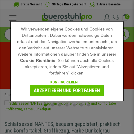
Gratis Versand
30 Tage Rückgaberecht
2 Jahre Garantie
0
Wir verwenden eigene Cookies und Cookies von
Drittanbietern. Dabei werden notwendige Daten
erfasst und das Navigationsverhalten untersucht, um
den Verkehr auf unserer Webseite zu analylsieren.
Weitere Informationen darüber finden Sie in unserer
Sommerschlussverkauf bei buerostuhlpro! Exklusive 
Cookie-Richtlinie
. Sie können auch alle Cookies
akzeptieren, indem Sie auf "Akzeptieren und
Rabatte für kurze Zeit - 
Aktion ansehen
 -
fortfahren" klicken.
02
:
04
:
09
:
09
Ende der Aktion in:
KONFIGURIEREN
TAGE
STD
MIN
SEK
AKZEPTIEREN UND FORTFAHREN
Buerostuhlpro
Speziell
Schlafsessel NANTES, bequem gepolstert, praktisch
und komfortabel, Stoffbezug, Farbe Dunkelgrau