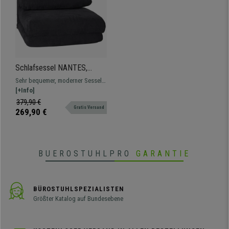
Schlafsessel NANTES,
bequem gepolstert,
Sehr bequemer, moderner Sessel,
praktisch und komfortabel,
einfach in Bett verwandelbar, in
[+Info]
Stoffbezug, Farbe
vielen verschiedenen Farben
379,90 €
Dunkelgrau
Gratis Versand
269,90 €
BUEROSTUHLPRO
GARANTIE
BÜROSTUHLSPEZIALISTEN
Größter Katalog auf Bundesebene