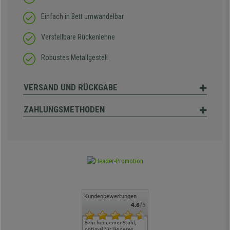
Einfach in Bett umwandelbar
Verstellbare Rückenlehne
Robustes Metallgestell
VERSAND UND RÜCKGABE
ZAHLUNGSMETHODEN
Kundenbewertungen
4.6
/5
ontakt und
Alles gut geklappt
Sehr bequemer Stuhl,
Lieferung: es ging schnell
Der Stuhl 
, hat uns
optimal für längeres
und die Ware war
ergonomis