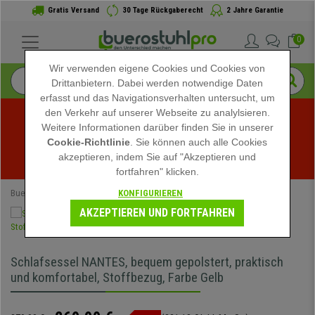
Gratis Versand
30 Tage Rückgaberecht
2 Jahre Garantie
0
Wir verwenden eigene Cookies und Cookies von
Drittanbietern. Dabei werden notwendige Daten
erfasst und das Navigationsverhalten untersucht, um
den Verkehr auf unserer Webseite zu analylsieren.
Weitere Informationen darüber finden Sie in unserer
Sommerschlussverkauf bei buerostuhlpro! Exklusive 
Cookie-Richtlinie
. Sie können auch alle Cookies
akzeptieren, indem Sie auf "Akzeptieren und
Rabatte für kurze Zeit - 
Aktion ansehen
 -
fortfahren" klicken.
KONFIGURIEREN
Buerostuhlpro
Speziell
AKZEPTIEREN UND FORTFAHREN
Schlafsessel NANTES, bequem gepolstert, praktisch
und komfortabel, Stoffbezug, Farbe Gelb