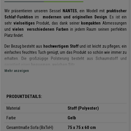
Wir präsentieren unseren Sessel
NANTES
, ein Modell mit
praktischer
Schlaf-Funktion
im
modernen und originellen Design
. Es ist ein
sehr
vielseitiges
Produkt, das dank seiner
kompakten
Abmessungen
und
vielen verschiedenen Farben
in jedem Raum seinen perfekten
Platz findet.
Der Bezug besteht aus
hochwertigem Stoff
und ist leicht zu pflegen; ein
einfaches feuchtes Tuch genügt, um das Produkt so schön wie immer zu
erhalten. Die großzügige Polsterung besteht aus Schaumstoff und
garantiert einen
bequemen, weichen Sitz
.
Mehr anzeigen
Das
Kerngestell aus Metall
ist sehr
solide und widerstandsfähig
. Die
Materialien wurden sorgfältig ausgewählt, um eine
lange
Lebensdauer
zu gewährleisten, auch bei täglicher Nutzung.
PRODUKTDETAILS:
Mit wenigen Handgriffen lässt sich dieser Sessel in ein
bequemes
Bett
verwandeln. Auch die
Rückenlehne
lässt sich in
insgesamt 5
Material
Stoff (Polyester)
Positionen verstellen
, um maximale Entspannung zu gewährleisten.
Farbe
Gelb
Der Schlaf-Sessel ist
in vielen verschiedenen Farben
erhältlich, sicher
Gesamtmaße Sofa (BxTxH)
75 x 75 x 60 cm
ist auch die richtige für Sie dabei! Verzichten Sie nicht auf
Qualität und