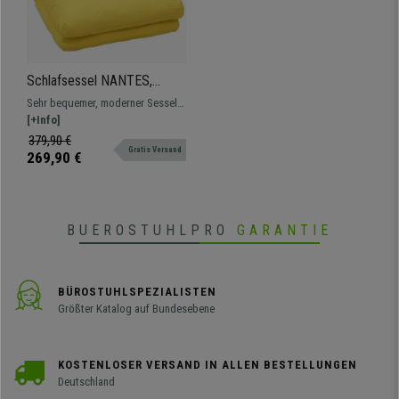
Schlafsessel NANTES,
bequem gepolstert,
Sehr bequemer, moderner Sessel,
praktisch und komfortabel,
einfach in Bett verwandelbar, in
[+Info]
Stoffbezug, Farbe Gelb
vielen verschiedenen Farben
379,90 €
Gratis Versand
269,90 €
BUEROSTUHLPRO
GARANTIE
BÜROSTUHLSPEZIALISTEN
Größter Katalog auf Bundesebene
KOSTENLOSER VERSAND IN ALLEN BESTELLUNGEN
Deutschland